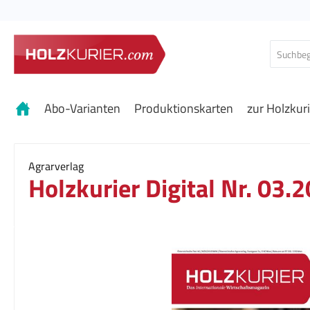
 Hauptinhalt springen
Zur Suche springen
Zur Hauptnavigation springen
Abo-Varianten
Produktionskarten
zur Holzkur
Agrarverlag
Holzkurier Digital Nr. 03.
Bildergalerie überspringen