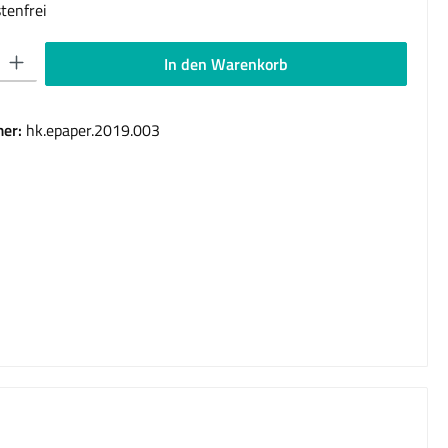
tenfrei
 Gib den gewünschten Wert ein oder benutze die Schaltflächen um die Anzahl 
In den Warenkorb
er:
hk.epaper.2019.003