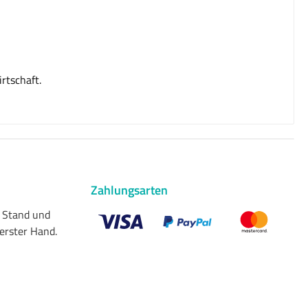
rtschaft.
Zahlungsarten
n Stand und
 erster Hand.
Benutzerdefiniertes Bild 1
Benutzerdefiniertes Bild 2
Benutzerdefiniert