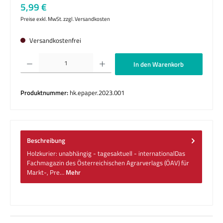
Regulärer Preis:
5,99 €
Preise exkl. MwSt. zzgl. Versandkosten
Versandkostenfrei
Produkt Anzahl: Gib den gewünschten Wert ein oder benutze die Schaltflächen um die 
In den Warenkorb
Produktnummer:
hk.epaper.2023.001
Beschreibung
Holzkurier: unabhängig - tagesaktuell - internationalDas
Fachmagazin des Österreichischen Agrarverlags (ÖAV) für
Markt-, Pre…
Mehr